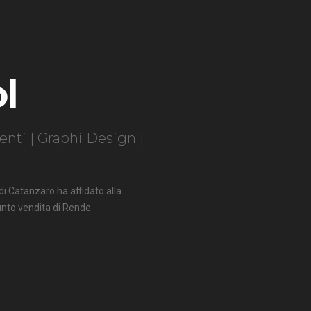
l
ti | Graphi Design |
 di Catanzaro ha affidato alla
punto vendita di Rende.